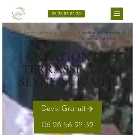
Aller
au
06 26 56 92 39
contenu
Aménagement extérieur –
Création de terrasse à
Accueil
/
/
Jardin des copains
La Seyne-sur-Mer
CRÉATION DE
TERRASSE À LA
SEYNE-SUR-MER
Devis Gratuit
06 26 56 92 39