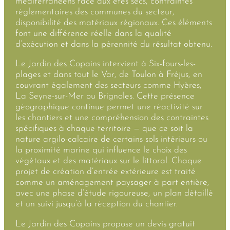
méditerranéens face aux étés secs, contraintes
réglementaires des communes du secteur,
disponibilité des matériaux régionaux. Ces éléments
font une différence réelle dans la qualité
d’exécution et dans la pérennité du résultat obtenu.
Le Jardin des Copains
intervient à Six-fours-les-
plages et dans tout le Var, de Toulon à Fréjus, en
couvrant également des secteurs comme Hyères,
La Seyne-sur-Mer ou Brignoles. Cette présence
géographique continue permet une réactivité sur
les chantiers et une compréhension des contraintes
spécifiques à chaque territoire — que ce soit la
nature argilo-calcaire de certains sols intérieurs ou
la proximité marine qui influence le choix des
végétaux et des matériaux sur le littoral. Chaque
projet de création d’entrée extérieure est traité
comme un aménagement paysager à part entière,
avec une phase d’étude rigoureuse, un plan détaillé
et un suivi jusqu’à la réception du chantier.
Le Jardin des Copains propose un devis gratuit