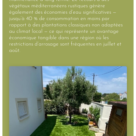
végétaux méditerranéens rustiques génère
également des économies d’eau significatives —
jusqu’à 40 % de consommation en moins par
rapport à des plantations classiques non adaptées
au climat local — ce qui représente un avantage
économique tangible dans une région où les
restrictions d’arrosage sont fréquentes en juillet et
août.