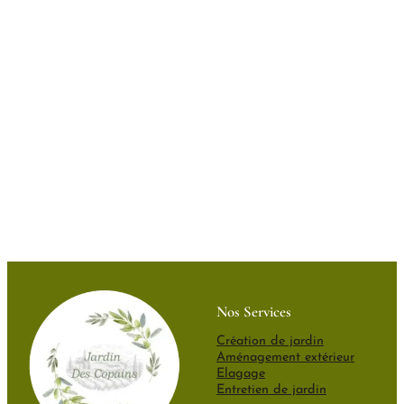
Nos Services
Création de jardin
Aménagement extérieur
Elagage
Entretien de jardin