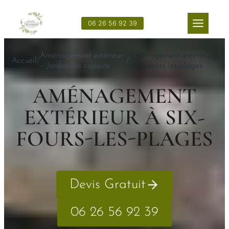
Aller
au
06 26 56 92 39
contenu
Aménagement extérieur
Aménagement extérieur
Accueil
/
/
– Jardin des copains
à Six-fours-les-plages
AMÉNAGEMENT
EXTÉRIEUR À SIX-
FOURS-LES-PLAGES
Devis Gratuit
06 26 56 92 39