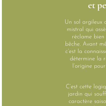
et pe
Un sol argileux 
mistral qui ass
réclame bien 
bêche. Avant mê
c’est la connais
détermine la r
l’origine pou
C’est cette logi
jardin qui souf
caractère sais