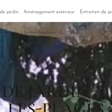
de jardin
Aménagement extérieur
Entretien de ja
n de jardin à Six-fours-les-plages
DE JARDIN À 
LES-PLAGES